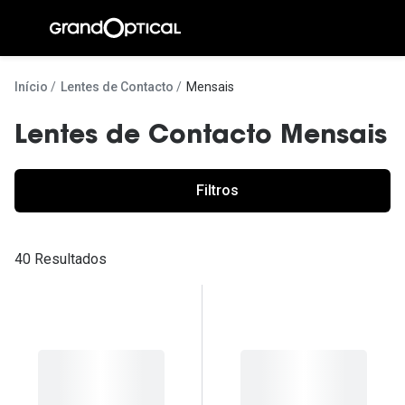
Ir para o
conteúdo
A Gran
Início
Lentes de Contacto
Mensais
Compromi
Lentes de Contacto Mensais
Histórias
@suissas
Filtros
Pedro Nor
40 Resultados
Marta Villa
Luís Corre
Ayres Gon
Inês Corre