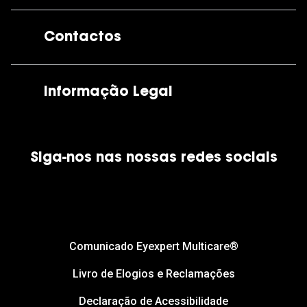
A GrandOptical
Contactos
As nossas lojas
Por e-mail:
apoiocliente@grandoptical.pt
Informação Legal
Condições Comerciais
Siga-nos nas nossas redes sociais
Política de Cookies
Política de Privacidade
Financiamento
Comunicado Eyexpert Multicare®
Livro de Elogios e Reclamações
Declaração de Acessibilidade