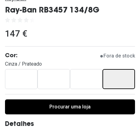
Ver todas
Ray-Ban RB3457 134/8G
Cuidado
Vantagens
147 €
Fora de stock
Cor:
Cinza / Prateado
Procurar uma loja
Detalhes