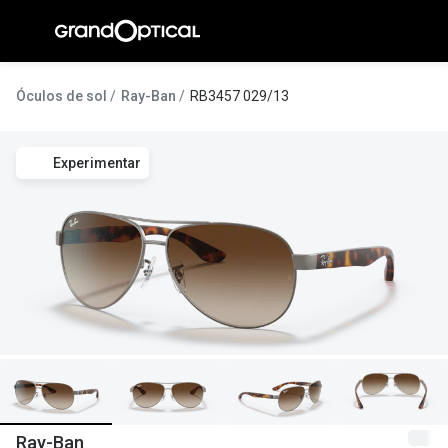
Ir para o
conteúdo
A Gran
Óculos de sol
Ray-Ban
RB3457 029/13
Compromi
Experimentar
Histórias
@suissas
Pedro Nor
Marta Villa
Luís Corre
Ayres Gon
Inês Corre
Ray-Ban