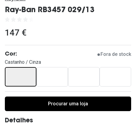
Ver todas
Ray-Ban RB3457 029/13
Cuidado
Vantagens
147 €
Fora de stock
Cor:
Castanho / Cinza
Procurar uma loja
Detalhes