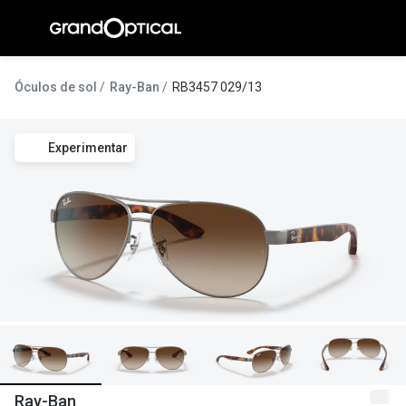
Ir para o
conteúdo
A Gran
Óculos de sol
Ray-Ban
RB3457 029/13
Compromi
Experimentar
Histórias
@suissas
Pedro Nor
Marta Villa
Luís Corre
Ayres Gon
Inês Corre
Ray-Ban