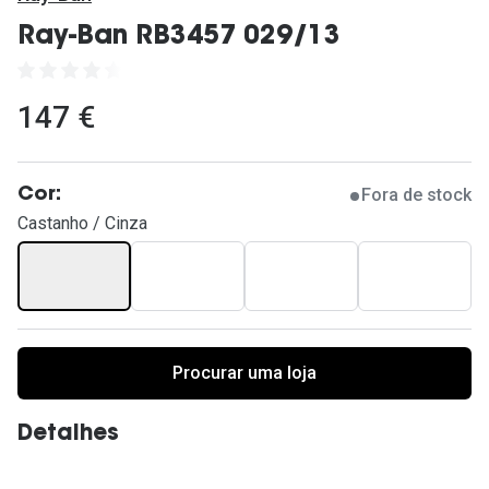
Ver todas
Ray-Ban RB3457 029/13
Cuidado
Vantagens
147 €
Fora de stock
Cor:
Castanho / Cinza
Procurar uma loja
Detalhes