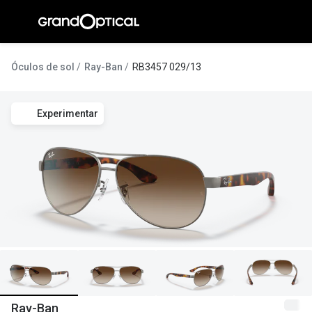
Ir para o
conteúdo
A Gran
Óculos de sol
Ray-Ban
RB3457 029/13
Compromi
Experimentar
Histórias
@suissas
Pedro Nor
Marta Villa
Luís Corre
Ayres Gon
Inês Corre
Ray-Ban